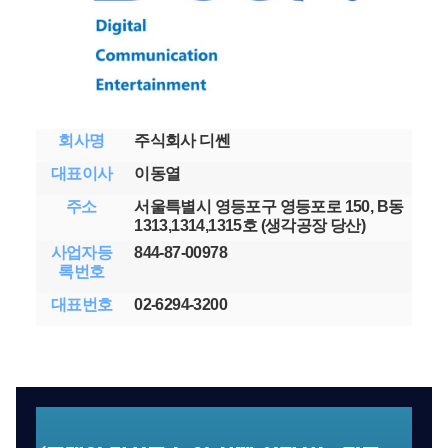
회사명
주식회사 디쎈
대표
이사
이동열
주소
서울특별시 영등포구 영등포로 150, B동
1313,1314,1315호 (생각공장 당산)
사업자등
844-87-00978
록번호
대표
번호
02-6294-3200