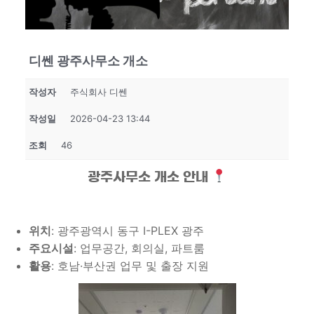
디쎈 광주사무소 개소
작성자
주식회사 디쎈
작성일
2026-04-23 13:44
조회
46
광주사무소 개소 안내
위치
: 광주광역시 동구 I-PLEX 광주
주요시설
: 업무공간, 회의실, 파트룸
활용
: 호남·부산권 업무 및 출장 지원